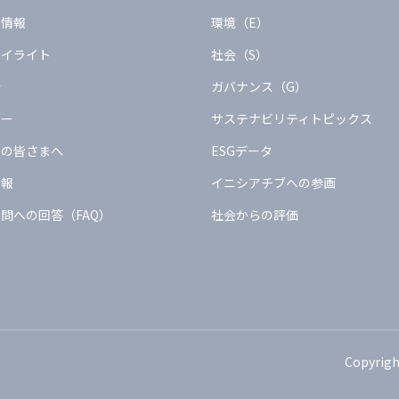
債情報
環境（E）
ハイライト
社会（S）
会
ガバナンス（G）
ダー
サステナビリティトピックス
家の皆さまへ
ESGデータ
情報
イニシアチブへの参画
問への回答（FAQ）
社会からの評価
Copyrigh