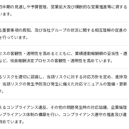
四半期の見通しや予算管理、営業拡大及び横断的な営業推進等に資する
います。
る重要事項の周知、及び当社グループの状況に関する相互理解の促進の
を行っています。
セスの客観性・透明性を高めるとともに、業績連動報酬額の妥当性・適
など、役員報酬決定プロセスの客観性・透明性を高めています。
るリスクを適切に認識し、当該リスクに対する対応方針を定め、進捗及
、当該リスクの発生予防及び発生に備えた対応マニュアルの整備・更新
す。
えるコンプライアンス違反、その他の問題発生時の対応協議、企業倫理
ンプライアンス体制の構築を行い、コンプライアンス遵守の推進及び違
努めています。