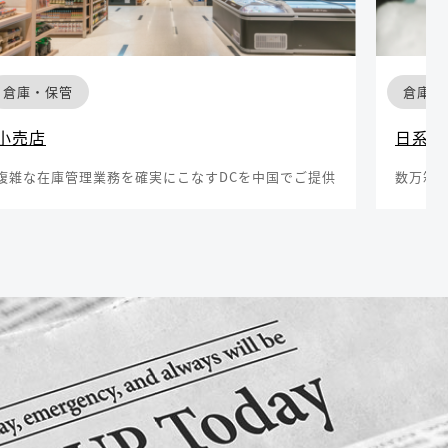
倉庫・保管
倉庫・
小売店
日系化
複雑な在庫管理業務を確実にこなすDCを中国でご提供
数万箱