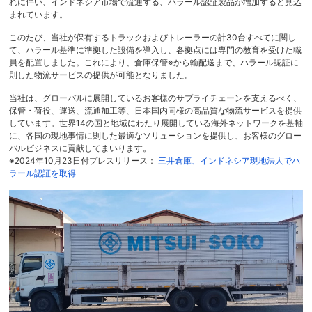
れに伴い、インドネシア市場で流通する、ハラール認証製品が増加すると見込
まれています。
このたび、当社が保有するトラックおよびトレーラーの計30台すべてに関し
て、ハラール基準に準拠した設備を導入し、各拠点には専門の教育を受けた職
員を配置しました。これにより、倉庫保管※から輸配送まで、ハラール認証に
則した物流サービスの提供が可能となりました。
当社は、グローバルに展開しているお客様のサプライチェーンを支えるべく、
保管・荷役、運送、流通加工等、日本国内同様の高品質な物流サービスを提供
しています。世界14の国と地域にわたり展開している海外ネットワークを基軸
に、各国の現地事情に則した最適なソリューションを提供し、お客様のグロー
バルビジネスに貢献してまいります。
※2024年10月23日付プレスリリース：
三井倉庫、インドネシア現地法人でハ
ラール認証を取得