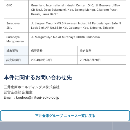
GIIC
Greenland International Industri Center (GIIC) Jl. Boulevard Blok
CB No.1, Desa Sukamukti, Kec. Bojong Mangu, Cikarang Pusat,
Bekasi, Jawa Barat
Surabaya
Jl. Lingkar Timur KM5.5 Kawasan Industri & Pergudangan Safe N
SNL
Lock Blok AP No.6539 Kel. Gebang - Kec. Sidoarjo, Sidoarjo
Surabaya
Jl. Margomulyo No.41 Surabaya 60186, Indonesia
Margomulyo
対象業務
保管業務
輸送業務
認定取得日
2024年9月23日
2025年8月28日
本件に関するお問い合わせ先
三井倉庫ホールディングス株式会社
経営企画部 広報室
Email：kouhou@mitsui-soko.co.jp
三井倉庫グループ ニュース一覧に戻る