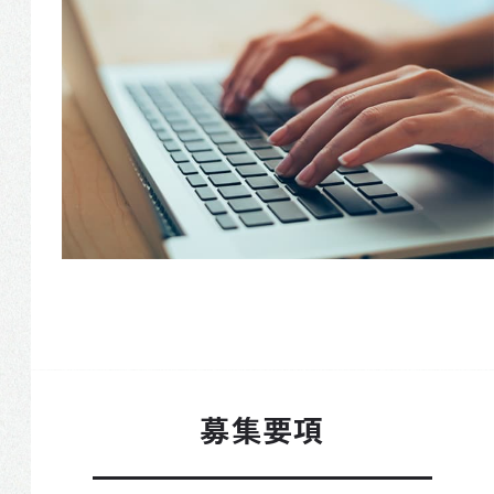
望月 静華
物流
明壁 依子
サステナビリティ
利島 徹哉
小川 達矢
INFORMATION
小林 諒太朗
新卒採用
キャリア採用
よくある質問
CAREER
人材育成について
お問い合わせ
WORK
ENVIRONMENT
募集要項
働く環境