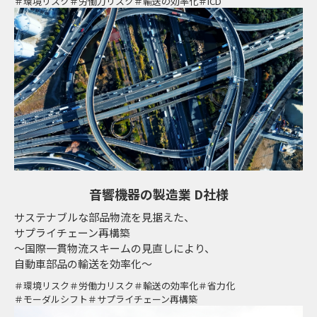
環境リスク
労働力リスク
輸送の効率化
ICD
音響機器の製造業 D社様
サステナブルな部品物流を見据えた、
サプライチェーン再構築
～国際一貫物流スキームの見直しにより、
自動車部品の輸送を効率化～
環境リスク
労働力リスク
輸送の効率化
省力化
モーダルシフト
サプライチェーン再構築