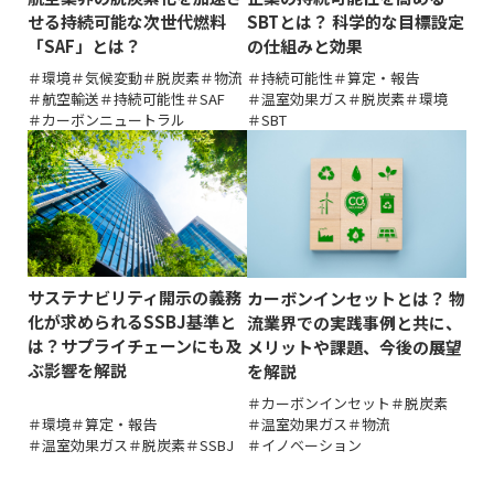
せる持続可能な次世代燃料
SBTとは？ 科学的な目標設定
「SAF」とは？
の仕組みと効果
環境
気候変動
脱炭素
物流
持続可能性
算定・報告
航空輸送
持続可能性
SAF
温室効果ガス
脱炭素
環境
カーボンニュートラル
SBT
サステナビリティ開示の義務
カーボンインセットとは？ 物
化が求められるSSBJ基準と
流業界での実践事例と共に、
は？サプライチェーンにも及
メリットや課題、今後の展望
ぶ影響を解説
を解説
カーボンインセット
脱炭素
環境
算定・報告
温室効果ガス
物流
温室効果ガス
脱炭素
SSBJ
イノベーション