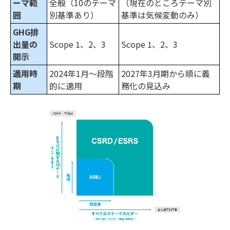
ーマ範
全般（10のテーマ
（現在のところテーマ別
囲
別基準あり）
基準は気候変動のみ）
GHG排
出量の
Scope 1、2、3
Scope 1、2、3
開示
適用時
2024年1月〜段階
2027年3月期から順に義
期
的に適用
務化の見込み