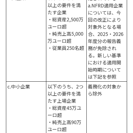
以上の要件を満
a.NFRD適用企業
たす企業
については、今
・総資産2,500万
回の改正により
ユーロ超
対象外となる場
・純売上高5,000
合、2025・2026
万ユーロ超
年度分の報告義
・従業員250名超
務が免除され
る。新しい基準
における適用開
始時期について
は下記を参照
c.中小企業
以下のうち、2つ
義務化の対象か
以上の要件を満
ら除外
たす上場企業
・総資産45万ユ
ーロ超
・純売上高90万
ユーロ超