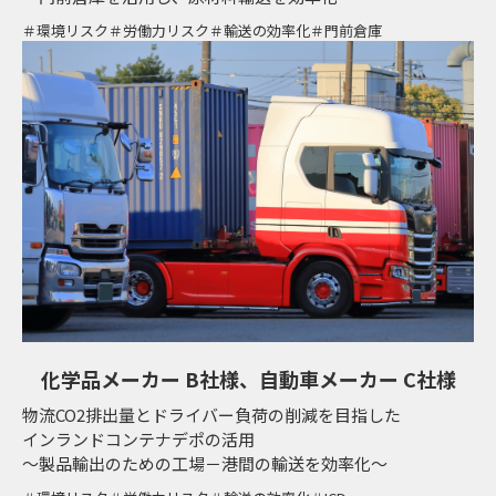
環境リスク
労働力リスク
輸送の効率化
門前倉庫
化学品メーカー B社様、自動車メーカー C社様
物流CO2排出量とドライバー負荷の削減を目指した
インランドコンテナデポの活用
～製品輸出のための工場－港間の輸送を効率化～