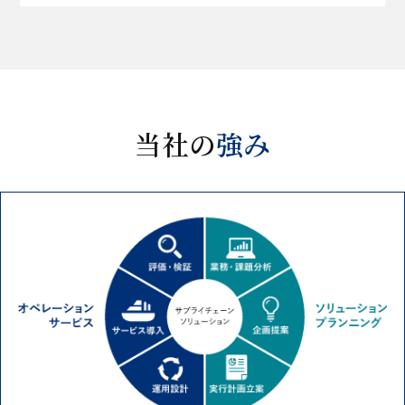
当社の
強み