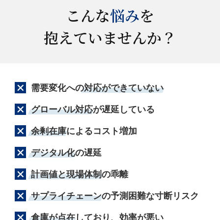
こんな
悩み
を
抱えていませんか？
需要変化への
対応ができていない
グローバル対応
が遅延している
余剰在庫
によるコスト増加
デジタル化
の遅延
計画値と現場体制
の乖離
サプライチェーン
の予測困難な寸断リスク
倉庫が点在
しており、効率が悪い