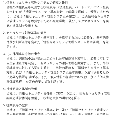
情報セキュリティ管理システムの確立と維持
当社の情報資産を利用する役職員等 （派遣社員、パート・アルバイト社員
を含む）が 「情報セキュリティ基本方針」の趣旨を理解し、遵守するため
に、 当社は情報セキュリティ管理システムを確立し、 この情報セキュリテ
ィ管理システムを維持するための組織環境、 及びリスクマネジメントを実
施する体制を整備する。
セキュリティ対策基準の策定
当社は「情報セキュリティ基本方針」を遵守するために必要な、 基本的要
件及び判断基準を定めた「情報セキュリティ管理システム基本要綱」 を策
定する。
その他関連法令等の遵守
当社は、関連法令及び契約上定められた守秘義務を遵守し、 必要に応じて
自主管理基準を制定し、セキュリティの維持管理を実施する。 また、外部
委託業者に対しても契約を通じて、当社の定める 「情報セキュリティ基本
方針」及び 「情報セキュリティ管理システム基本要綱」を遵守させるため
に必要な措置を 講ずる。また、個人情報の保護については、別に「個人情
報保護規程」 を定め必要な措置を講ずる。
推進組織と体制の整備
当社は、情報セキュリティ責任者（CISO）を定め、 情報セキュリティ管理
組織と運営体制を整備し、役割と責任の明確化を図る。
従業員等の教育
当社は、「情報セキュリティ基本方針」及び 「情報セキュリティ管理シス
テム基本要綱」の従業員等への周知と 情報セキュリティ意識向上を図るた