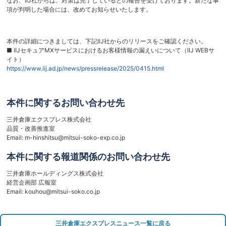
なお、IIJ社からは、対策は完了しているとの報告を受けております。新たな事
項が判明した場合には、改めてお知らせいたします。
本件の詳細につきましては、下記IIJ社からのリリースをご確認ください。
■ IIJセキュアMXサービスにおけるお客様情報の漏えいについて（IIJ WEBサ
イト）
https://www.iij.ad.jp/news/pressrelease/2025/0415.html
本件に関するお問い合わせ先
三井倉庫エクスプレス株式会社
品質・改善推進室
Email: m-hinshitsu@mitsui-soko-exp.co.jp
本件に関する報道関係のお問い合わせ先
三井倉庫ホールディングス株式会社
経営企画部 広報室
Email: kouhou@mitsui-soko.co.jp
三井倉庫エクスプレスニュース一覧に戻る