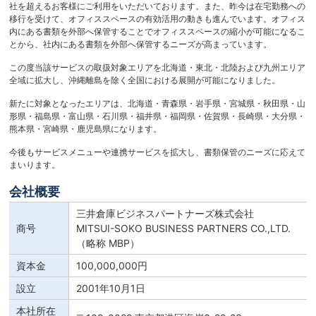
社を超えるお客様にご利用をいただいております。また、昨今は在宅勤務への
移行を受けて、オフィススペースの有効活用の動きも進んでいます。オフィス
内にある書類を外部へ保管することでオフィススペースの縮小が可能になるこ
とから、社内にある書類を外部へ保管するニーズが高まっています。
この度当該サービスの取扱対象エリアを北海道・東北・北陸および九州エリア
全域に拡大し、沖縄離島を除く全国における展開が可能になりました。
新たに対象となったエリアは、北海道・青森県・岩手県・宮城県・秋田県・山
形県・福島県・富山県・石川県・福井県・福岡県・佐賀県・長崎県・大分県・
熊本県・宮崎県・鹿児島県になります。
今後もサービスメニューや連携サービスを拡大し、書類保管のニーズに応えて
まいります。
会社概要
三井倉庫ビジネスパートナーズ株式会社
商号
MITSUI-SOKO BUSINESS PARTNERS CO.,LTD.
（略称 MBP）
資本金
100,000,000円
設立
2001年10月1日
本社所在