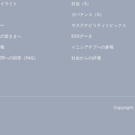
ハイライト
社会（S）
会
ガバナンス（G）
ダー
サステナビリティトピックス
家の皆さまへ
ESGデータ
情報
イニシアチブへの参画
問への回答（FAQ）
社会からの評価
Copyright